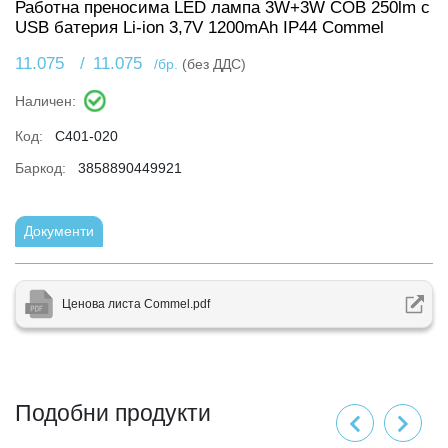
Работна преносима LED лампа 3W+3W COB 250lm с
USB батерия Li-ion 3,7V 1200mAh IP44 Commel
11.075
/
11.075
/бр.
(без ДДС)
Наличен:
Код:
C401-020
Баркод:
3858890449921
Документи
Ценова листа Commel.pdf
Подобни продукти