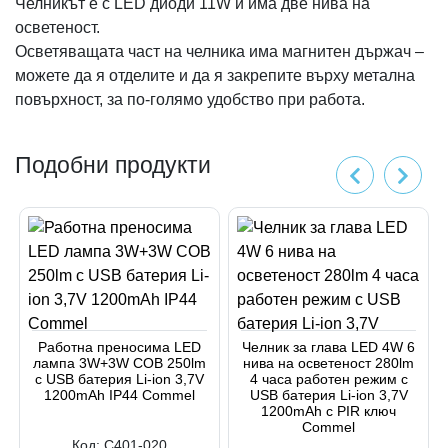
Челникът е с LED диоди 11W и има две нива на
осветеност.
Осветяващата част на челника има магнитен държач –
можете да я отделите и да я закрепите върху метална
повърхност, за по-голямо удобство при работа.
Подобни продукти
Работна преносима LED
Челник за глава LED 4W 6
лампа 3W+3W COB 250lm
нива на осветеност 280lm
с USB батерия Li-ion 3,7V
4 часа работен режим с
1200mAh IP44 Commel
USB батерия Li-ion 3,7V
1200mAh с PIR ключ
Commel
Код:
C401-020