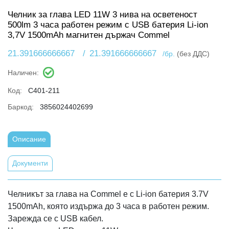
Челник за глава LED 11W 3 нива на осветеност
500lm 3 часа работен режим с USB батерия Li-ion
3,7V 1500mAh магнитен държач Commel
21.391666666667
/
21.391666666667
/бр.
(без ДДС)
Наличен:
Код:
C401-211
Баркод:
3856024402699
Описание
Документи
Челникът за глава на Commel е с Li-ion батерия 3.7V
1500mAh, която издържа до 3 часа в работен режим.
Зарежда се с USB кабел.