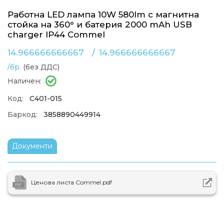
Работна LED лампа 10W 580lm с магнитна
стойка на 360° и батерия 2000 mAh USB
charger IP44 Commel
14.966666666667
/
14.966666666667
/бр.
(без ДДС)
Наличен:
Код:
C401-015
Баркод:
3858890449914
Документи
Ценова листа Commel.pdf