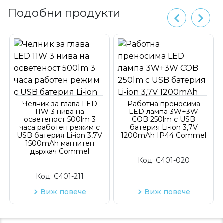
Подобни продукти
Челник за глава LED
Работна преносима
11W 3 нива на
LED лампа 3W+3W
осветеност 500lm 3
COB 250lm с USB
часа работен режим с
батерия Li-ion 3,7V
USB батерия Li-ion 3,7V
1200mAh IP44 Commel
1500mAh магнитен
държач Commel
Код:
C401-020
Код:
C401-211
Виж повече
Виж повече