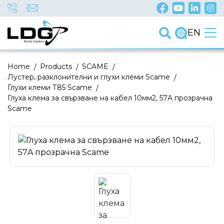
EN
Home
/
Products
/
SCAME
/
Лустер, разклонителни и глухи клеми Scame
/
Глухи клеми Т85 Scame
/
Глуха клема за свързване на кабел 10мм2, 57A прозрачна
Scame