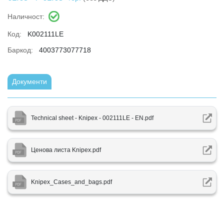
Наличност:
Код:
K002111LE
Баркод:
4003773077718
Документи
Technical sheet - Knipex - 002111LE - EN.pdf
Ценова листа Knipex.pdf
Knipex_Cases_and_bags.pdf