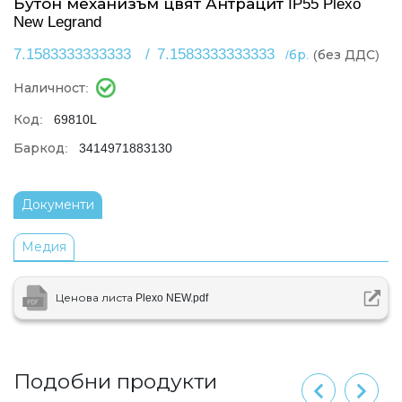
Бутон механизъм цвят Антрацит IP55 Plexo
New Legrand
7.1583333333333
/
7.1583333333333
/бр.
(без ДДС)
Наличност:
Код:
69810L
Баркод:
3414971883130
Документи
Медия
Ценова листа Plexo NEW.pdf
Подобни продукти