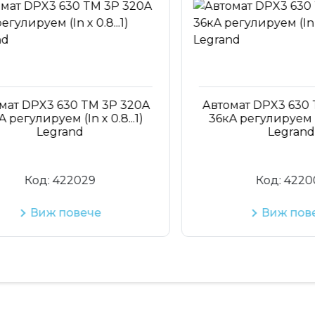
т DPX3 630 TM 3P 320A
Автомат DPX3 630 TM
гулируем (In x 0.8...1)
36кA регулируем (In x 
Legrand
Legrand
Код:
422029
Код:
422004
Виж повече
Виж повеч