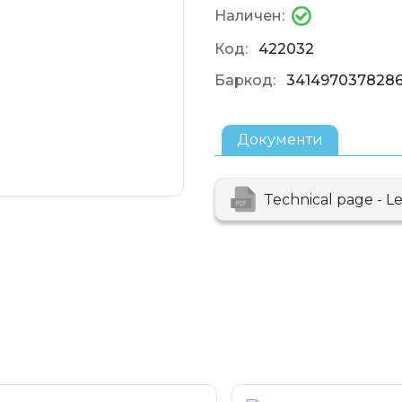
Наличен:
Код:
422032
Баркод:
341497037828
Документи
Technical page - L