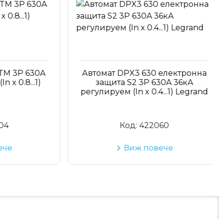
 3P 630A
Автомат DPX3 630 електронна
0.8...1)
защита S2 3P 630A 36кA
регулируем (In x 0.4...1) Legrand
Код:
422060
е
Виж повече