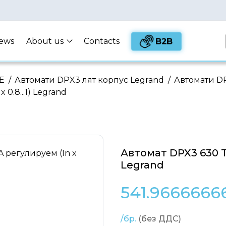
B2B
ews
About us
Contacts
Е
/
Автомати DPX3 лят корпус Legrand
/
Автомати DP
0.8...1) Legrand
Автомат DPX3 630 TM
Legrand
541.9666666
/бр.
(без ДДС)