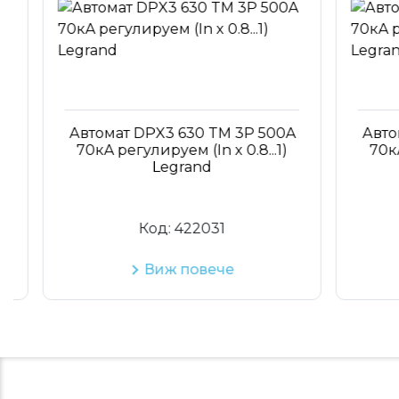
Автомат DPX3 630 TM 3P 500A
Автома
70кA регулируем (In x 0.8...1)
70кA ре
Legrand
Код:
422031
Виж повече