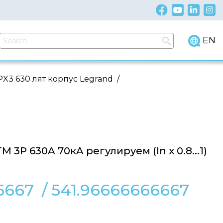
EN
X3 630 лят корпус Legrand
/
 3P 630A 70кA регулируем (In x 0.8...1)
6667
/
541.96666666667