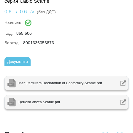
серия Cablo Scame
0.6
/
0.6
/м.
(без ДДС)
Наличен:
Код:
865.606
Баркод:
8001636056876
Документи
Manufacturers Declaration of Conformity-Scame.pdf
Ценова листа Scame.pdf