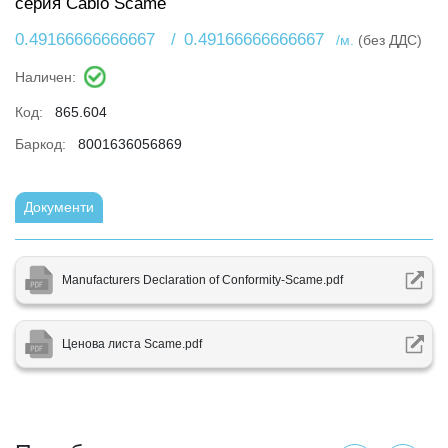
серия Cablo Scame
0.49166666666667
/
0.49166666666667
/м.
(без ДДС)
Наличен:
Код:
865.604
Баркод:
8001636056869
Документи
Manufacturers Declaration of Conformity-Scame.pdf
Ценова листа Scame.pdf