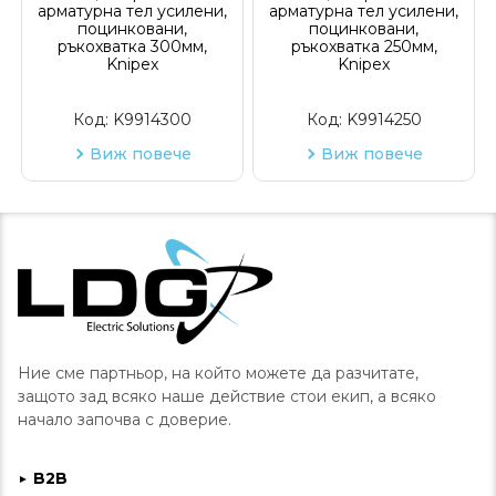
арматурна тел усилени,
арматурна тел усилени,
поцинковани,
поцинковани,
ръкохватка 300мм,
ръкохватка 250мм,
Knipex
Knipex
Код:
K9914300
Код:
K9914250
Виж повече
Виж повече
Ние сме партньор, на който можете да разчитате,
защото зад всяко наше действие стои екип, а всяко
начало започва с доверие.
B2B
►