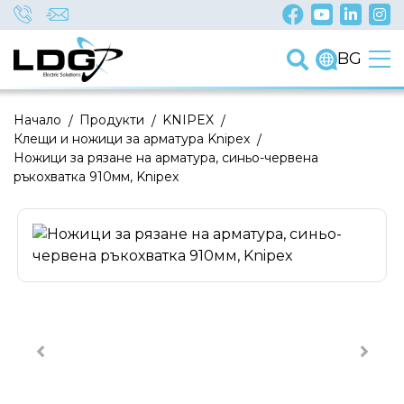
BG
Начало
/
Продукти
/
KNIPEX
/
Клещи и ножици за арматура Knipex
/
Ножици за рязане на арматура, синьо-червена
ръкохватка 910мм, Knipex