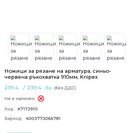
Ножици за рязане на арматура, синьо-
червена ръкохватка 910мм, Knipex
239.4
/
239.4
/бр.
(без ДДС)
Не е наличен:
Код:
K7172910
Баркод:
4003773066781