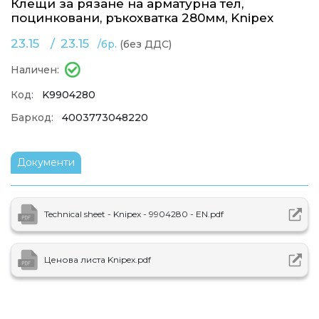
Клещи за рязане на арматурна тел,
поцинковани, ръкохватка 280мм, Knipex
23.15
/
23.15
/бр.
(без ДДС)
Наличен:
Код:
K9904280
Баркод:
4003773048220
Документи
Technical sheet - Knipex - 9904280 - EN.pdf
Ценова листа Knipex.pdf