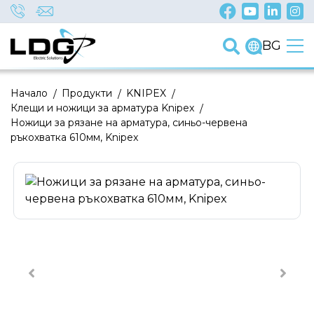
BG
Начало
/
Продукти
/
KNIPEX
/
Клещи и ножици за арматура Knipex
/
Ножици за рязане на арматура, синьо-червена
ръкохватка 610мм, Knipex