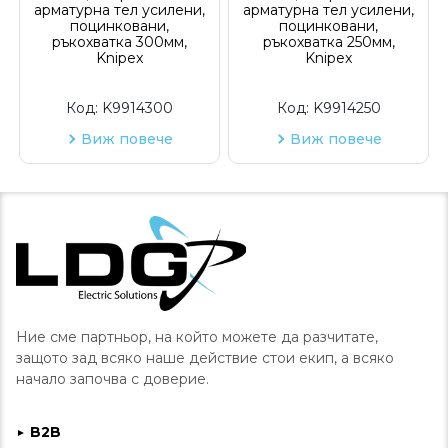
арматурна тел усилени,
арматурна тел усилени,
поцинковани,
поцинковани,
ръкохватка 300мм,
ръкохватка 250мм,
Knipex
Knipex
Код:
K9914300
Код:
K9914250
Виж повече
Виж повече
Ние сме партньор, на който можете да разчитате,
защото зад всяко наше действие стои екип, а всяко
начало започва с доверие.
B2B
►