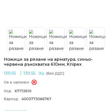
Ножици за рязане на арматура, синьо-
червена ръкохватка 610мм, Knipex
139.55
/
139.55
/бр.
(без ДДС)
Не е наличен:
Код:
K7172610
Баркод:
4003773066767