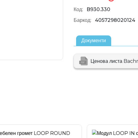
Код:
B930.330
Баркод:
4057298020124
Документи
Ценова листа Bach