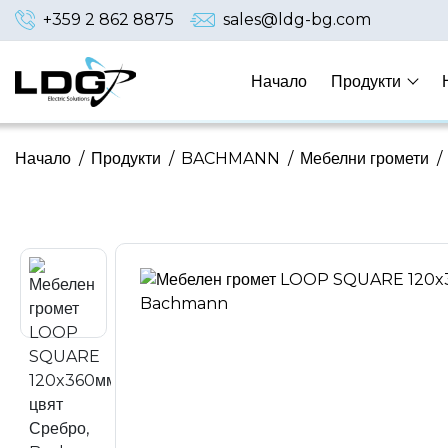
+359 2 862 8875
sales@ldg-bg.com
Начало
Продукти
Начало
/
Продукти
/
BACHMANN
/
Мебелни громети
/