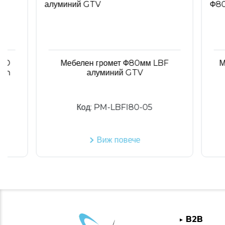
Мебелен громет Ф80мм LBF
Мебел
алуминий GTV
Ф8
Код:
PM-LBFI80-05
Виж повече
B2B
►