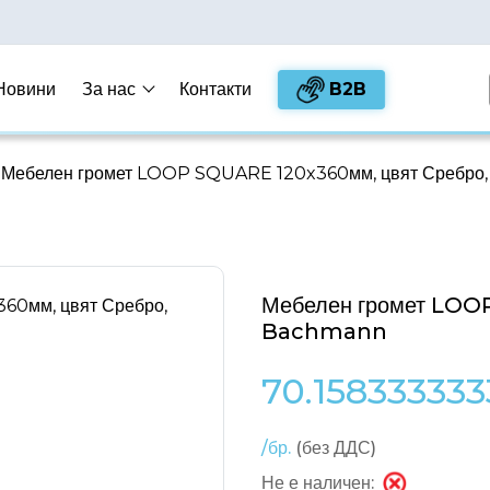
B2B
Новини
За нас
Контакти
Мебелен громет LOOP SQUARE 120x360мм, цвят Сребро
Мебелен громет LOO
Bachmann
70.158333333
/бр.
(без ДДС)
Не е наличен: