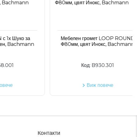
 Шуко за
Мебелен громет LOOP ROUND
 Bachmann
Ф80мм, цвят Инокс, Bachmann
1
Код:
B930.301
е
Виж повече
Контакти