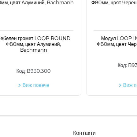
ен громет LOOP ROUND
Модул LOOP IN с 1х
0мм, цвят Алуминий,
Ф80мм, цвят Черен,
Bachmann
Код:
B938.00
Код:
B930.300
Виж повече
Виж повеч
Контакти