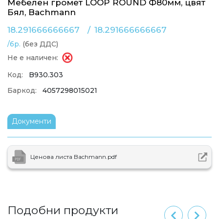
Мебелен громет LOOP ROUND Ф80мм, цвят
Бял, Bachmann
18.291666666667
/
18.291666666667
/бр.
(без ДДС)
Не е наличен:
Код:
B930.303
Баркод:
4057298015021
Документи
Ценова листа Bachmann.pdf
Подобни продукти