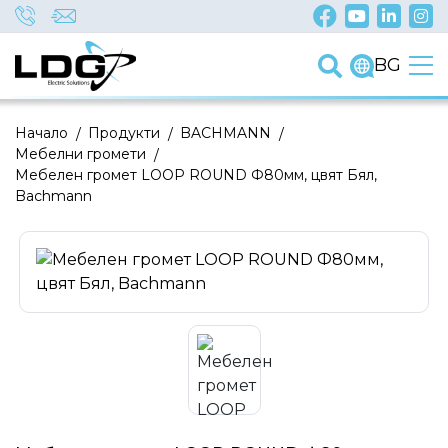
BG
Начало
/
Продукти
/
BACHMANN
/
Мебелни громети
/
Мебелен громет LOOP ROUND Ф80мм, цвят Бял,
Bachmann