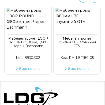
Мебелен громет LOOP
Мебелен громет
ROUND Ф80мм, цвят
Ф80мм LBF алуминий
Черен, Bachmann
GTV
Код:
B930.302
Код:
PM-LBFI80-05
Виж повече
Виж повече