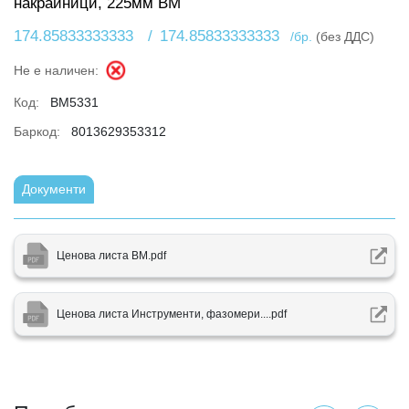
накрайници, 225мм BM
174.85833333333
/
174.85833333333
/бр.
(без ДДС)
Не е наличен:
Код:
BM5331
Баркод:
8013629353312
Документи
Ценова листа BM.pdf
Ценова листа Инструменти, фазомери....pdf