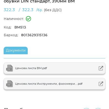
обувки DIN стандарт, 390мм BM
322.3
/
322.3
/бр.
(без ДДС)
Наличност:
Код:
BM513
Баркод:
8013629315136
Документи
Ценова листа BM.pdf
Ценова листа Инструменти, фазомери....pdf