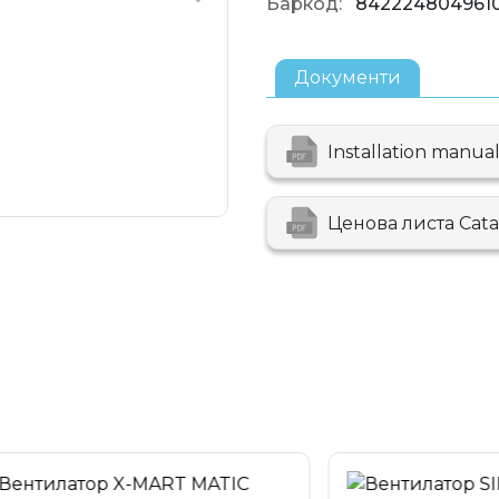
Баркод:
842224804961
Документи
Installation manual
Ценова листа Cata