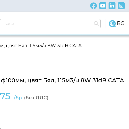
BG
, цвят Бял, 115м3/ч 8W 31dB CATA
ф100мм, цвят Бял, 115м3/ч 8W 31dB CATA
075
/бр.
(без ДДС)