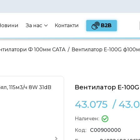
B2B
Новини
За нас
Контакти
нтилатори Ф 100мм CATA
/
Вентилатор E-100G ф100мм
Вентилатор E-100G 
43.075
/
43.
Наличен:
Код:
C00900000