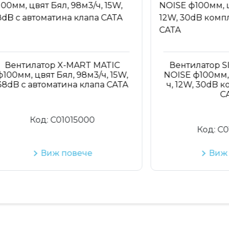
тилатор X-MART MATIC
Вентилатор SILENT
, цвят Бял, 98м3/ч, 15W,
NOISE ф100мм, цвят 
с автоматина клапа CATA
ч, 12W, 30dB компле
CATA
Код:
C01015000
Код:
C01072
Виж повече
Виж пове