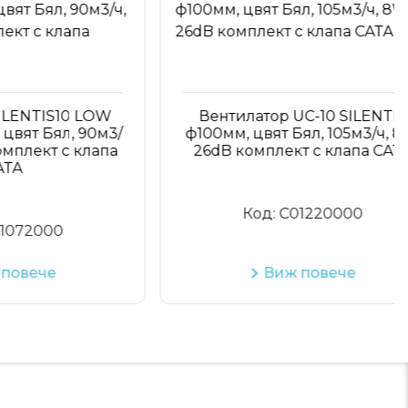
IS10 LOW
Вентилатор UC-10 SILENTIS
Бял, 90м3/
ф100мм, цвят Бял, 105м3/ч, 8W,
кт с клапа
26dB комплект с клапа CATA
Код:
C01220000
000
че
Виж повече