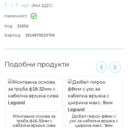
7
/
7
/кут.
(без ДДС)
Наличност:
Код:
31554
Баркод:
3414970010704
Подобни продукти
Монтажна основа за
Дюбел пирон ф8мм с
тръба ф16-32мм с
ухо за кабелна връзка с
кабелна връзка сива
ширина макс. 9мм