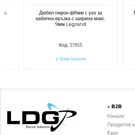
Дюбел пирон ф8мм с ухо за
Монта
кабелна връзка с ширина макс.
32мм
9мм Legrand
Код:
31955
Виж повече
B2B
►
Начало
Продуктов к
Екип