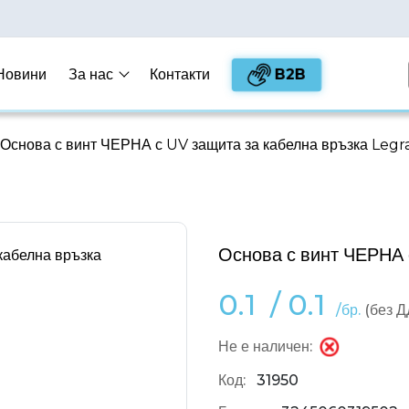
B2B
Новини
За нас
Контакти
Основа с винт ЧЕРНА с UV защита за кабелна връзка Leg
Основа с винт ЧЕРНА 
0.1
/
0.1
/бр.
(без 
Не е наличен:
Код:
31950