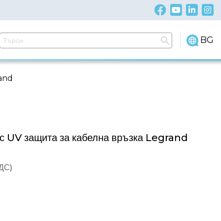
BG
rand
с UV защита за кабелна връзка Legrand
ДДС)