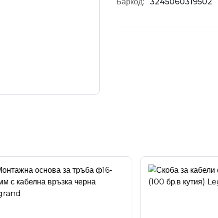
Баркод:
3245060319502