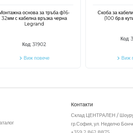
жна основа за тръба ф16-
Скоба за кабели с п
 с кабелна връзка черна
(100 бр.в кутия) 
Legrand
Код:
31553
Код:
31902
Виж повече
Виж повеч
Контакти
Склад ЦЕНТРАЛЕН / Шоур
аталог
гр.София, ул. Неделчо Бонч
+359 2 862 8875