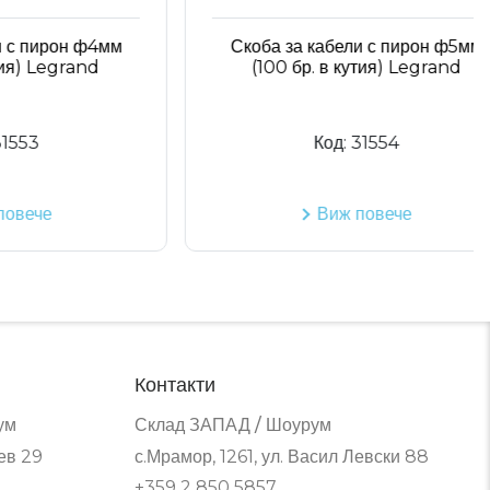
ирон ф4мм
Скоба за кабели с пирон ф5мм
Legrand
(100 бр. в кутия) Legrand
Код:
31554
е
Виж повече
Контакти
ум
Склад ЗАПАД / Шоурум
ев 29
с.Мрамор, 1261, ул. Васил Левски 88
+359 2 850 5857