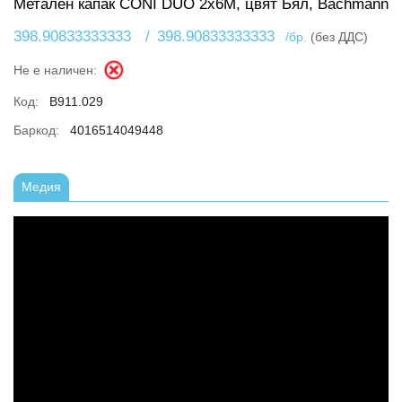
Метален капак CONI DUO 2x6M, цвят Бял, Bachmann
398.90833333333
/
398.90833333333
/бр.
(без ДДС)
Не е наличен:
Код:
B911.029
Баркод:
4016514049448
Медия