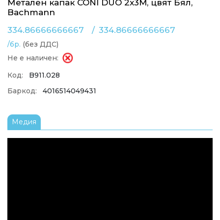
Метален капак CONI DUO 2x3M, цвят Бял,
Bachmann
334.86666666667
/
334.86666666667
/бр.
(без ДДС)
Не е наличен:
Код:
B911.028
Баркод:
4016514049431
Медия