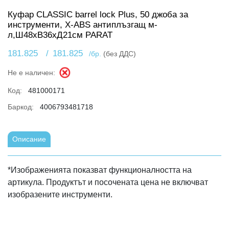
Куфар CLASSIC barrel lock Plus, 50 джоба за
инструменти, X-ABS антиплъзгащ м-
л,Ш48хВ36хД21см PARAT
181.825
/
181.825
/бр.
(без ДДС)
Не е наличен:
Код:
481000171
Баркод:
4006793481718
Описание
*Изображенията показват функционалността на
артикула. Продуктът и посочената цена не включват
изобразените инструменти.