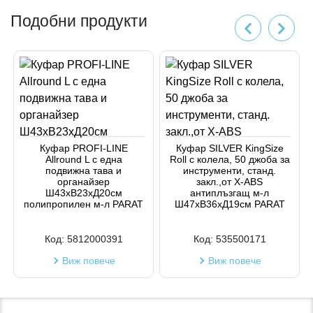
Подобни продукти
Куфар PROFI-LINE
Куфар SILVER KingSize
Allround L с една
Roll с колела, 50 джоба за
подвижна тава и
инструменти, станд.
органайзер
закл.,от X-ABS
Ш43хВ23хД20см
антиплъзгащ м-л
полипропилен м-л PARAT
Ш47хВ36хД19см PARAT
Код:
5812000391
Код:
535500171
Виж повече
Виж повече