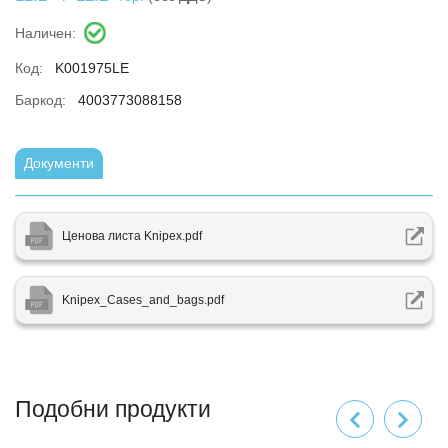
Наличен:
Код:
K001975LE
Баркод:
4003773088158
Документи
Ценова листа Knipex.pdf
Knipex_Cases_and_bags.pdf
Подобни продукти