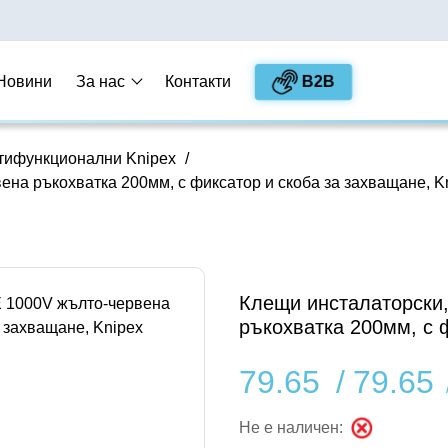
B2B
Новини
За нас
Контакти
тифункционални Knipex
/
на ръкохватка 200мм, с фиксатор и скоба за захващане, K
Клещи инсталаторски
ръкохватка 200мм, с 
79.65
/
79.65
Не е наличен: