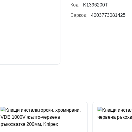
Код:
K1396200T
Баркод:
4003773081425