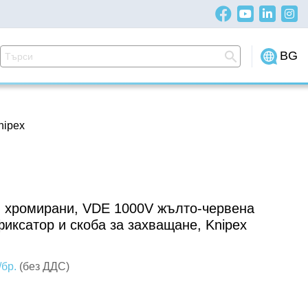
BG
nipex
, хромирани, VDE 1000V жълто-червена
фиксатор и скоба за захващане, Knipex
/бр.
(без ДДС)