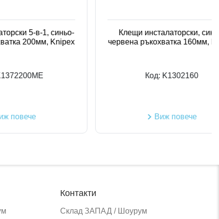
-в-1, синьо-
Клещи инсталаторски, синьо-
00мм, Knipex
червена ръкохватка 160мм, Knipex
00ME
Код:
K1302160
че
Виж повече
Контакти
ум
Склад ЗАПАД / Шоурум