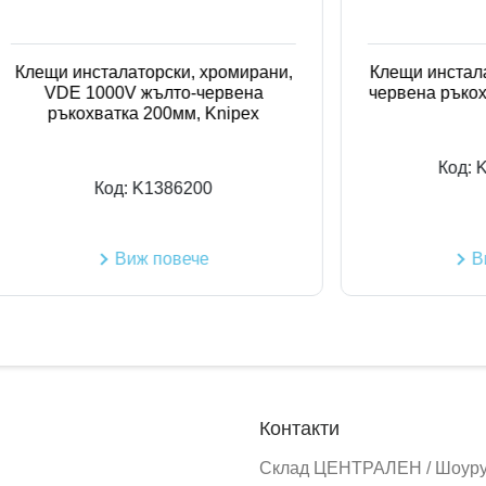
 инсталаторски, хромирани,
Клещи инсталаторски 5
E 1000V жълто-червена
червена ръкохватка 2
ъкохватка 200мм, Knipex
Код:
K13722
Код:
K1386200
Виж повече
Виж пове
Контакти
Склад ЦЕНТРАЛЕН / Шоур