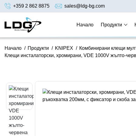
+359 2 862 8875
sales@ldg-bg.com
Начало
Продукти
Начало
/
Продукти
/
KNIPEX
/
Комбинирани клещи мул
Клещи инсталаторски, хромирани, VDE 1000V жълто-черве