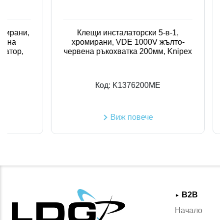
,
Клещи инсталаторски 5-в-1,
Клещи
хромирани, VDE 1000V жълто-
VD
червена ръкохватка 200мм, Knipex
р
Код:
K1376200ME
Виж повече
B2B
►
Начало