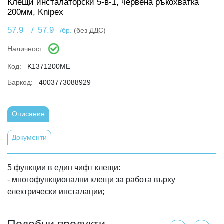
Клещи инсталаторски 5-в-1, червена ръкохватка
200мм, Knipex
57.9
/
57.9
/бр.
(без ДДС)
Наличност:
Код:
K1371200ME
Баркод:
4003773088929
Описание
Документи
5 функции в един чифт клещи:
- многофункционални клещи за работа върху
електрически инсталации;