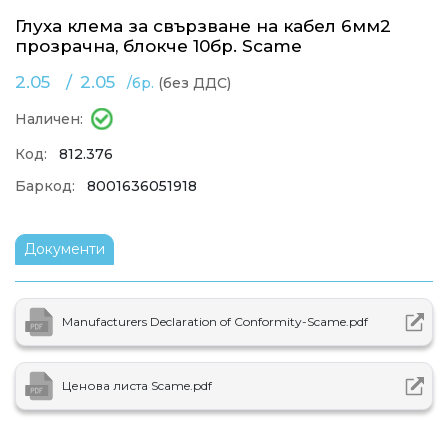
Глуха клема за свързване на кабел 6мм2
прозрачна, блокче 10бр. Scame
2.05
/
2.05
/бр.
(без ДДС)
Наличен:
Код:
812.376
Баркод:
8001636051918
Документи
Manufacturers Declaration of Conformity-Scame.pdf
Ценова листа Scame.pdf