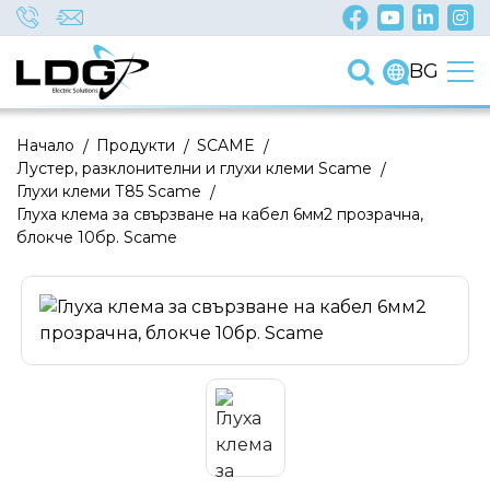
BG
Начало
/
Продукти
/
SCAME
/
Лустер, разклонителни и глухи клеми Scame
/
Глухи клеми Т85 Scame
/
Глуха клема за свързване на кабел 6мм2 прозрачна,
блокче 10бр. Scame