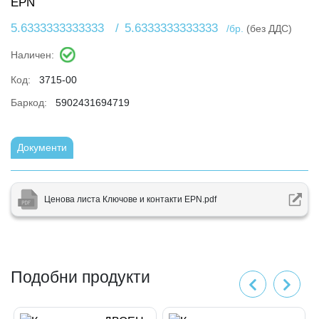
EPN
5.6333333333333
/
5.6333333333333
/бр.
(без ДДС)
Наличен:
Код:
3715-00
Баркод:
5902431694719
Документи
Ценова листа Ключове и контакти EPN.pdf
Подобни продукти