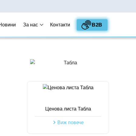
B2B
Новини
За нас
Контакти
Ценова листа Табла
Виж повече