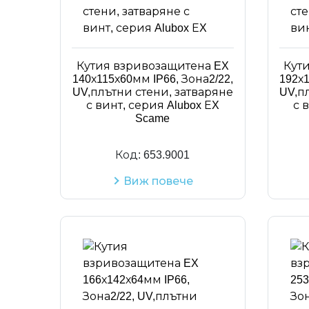
Кутия взривозащитена EX
Кут
140х115х60мм IP66, Зона2/22,
192х1
UV,плътни стени, затваряне
UV,п
с винт, серия Alubox ЕX
с 
Scame
Код:
653.9001
Виж повече