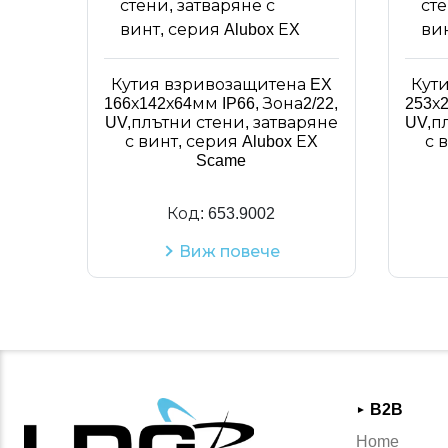
Кутия взривозащитена EX
Кут
166х142х64мм IP66, Зона2/22,
253х2
UV,плътни стени, затваряне
UV,п
с винт, серия Alubox ЕX
с 
Scame
Код:
653.9002
Виж повече
B2B
►
Home