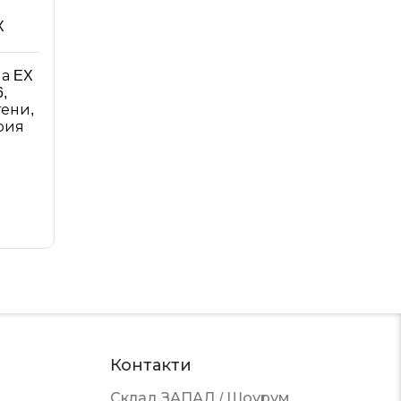
а EX
,
тени,
ерия
Контакти
Склад ЗАПАД / Шоурум