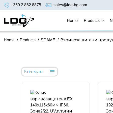
+359 2 862 8875
sales@ldg-bg.com
Home
Products
N
Home
/
Products
/
SCAME
/
Взривозащитени продук
Категории