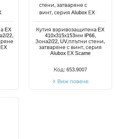
Код на артикул
а EX
Кутия взривозащитена EX
а2/22,
410х315х153мм IP66,
аряне
Зона2/22, UV,плътни стени,
 ЕX
затваряне с винт, серия
Alubox ЕX Scame
Код:
653.9007
Виж повече