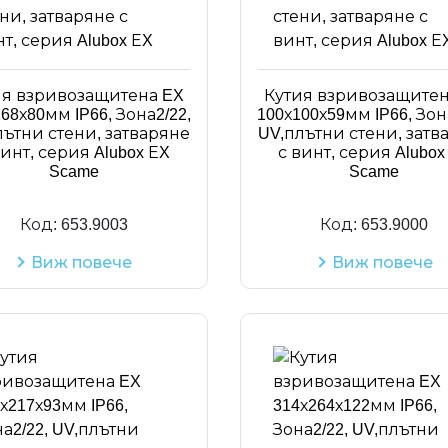
ия взривозащитена EX
Кутия взривозащитен
68х80мм IP66, Зона2/22,
100х100х59мм IP66, Зон
лътни стени, затваряне
UV,плътни стени, затв
винт, серия Alubox ЕX
с винт, серия Alubox
Scame
Scame
Код:
653.9003
Код:
653.9000
Виж повече
Виж повече