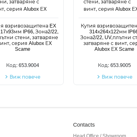
ия взривозащитена EX
Кутия взривозащитен
17х93мм IP66, Зона2/22,
314х264х122мм IP66
лътни стени, затваряне
Зона2/22, UV,плътни с
винт, серия Alubox ЕX
затваряне с винт, с
Scame
Alubox ЕX Scame
Код:
653.9004
Код:
653.9005
Виж повече
Виж повече
Contacts
Head Office / Showroom