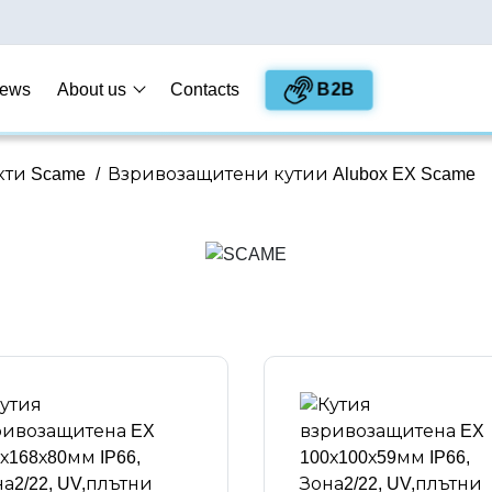
B2B
ews
About us
Contacts
ти Scame
/
Взривозащитени кутии Alubox EX Scame