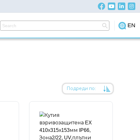
EN
Подреди по:
Уместност
Име
Име
Код на артикул