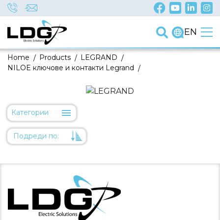
EN
Home
/
Products
/
LEGRAND
/
NILOE ключове и контакти Legrand
/
Категории
Подреди по:
Уместност
Име
Име
Код на артикул