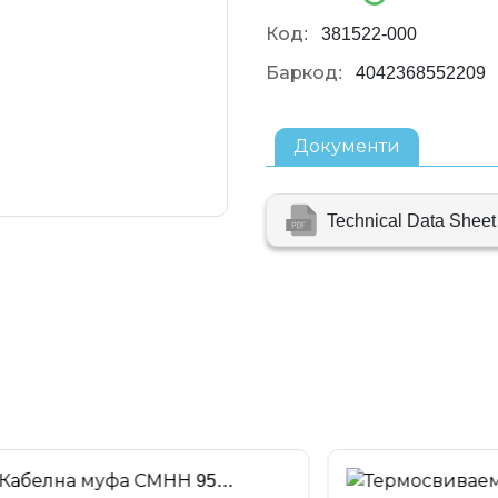
Код:
381522-000
Баркод:
4042368552209
Документи
Technical Data Shee