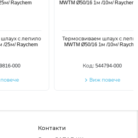
 с лепило
Термосвиваем шлаух с лепило
/ Raychem
MWTM Ø50/16 1м /10м/ Raychem
000
Код:
544794-000
че
Виж повече
Контакти