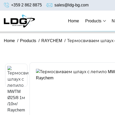
+359 2 862 8875
sales@ldg-bg.com
Home
Products
N
Home
/
Products
/
RAYCHEM
/
Термосвиваем шлаух с