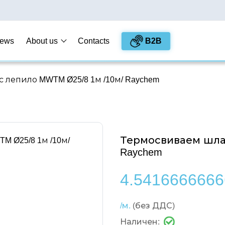
B2B
ews
About us
Contacts
 лепило MWTM Ø25/8 1м /10м/ Raychem
Термосвиваем шлау
Raychem
4.5416666666
/м.
(без ДДС)
Наличен: