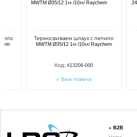
Термосвиваем шлаух с лепило
Каб
MWTM Ø35/12 1м /10м/ Raychem
Код:
413206-000
Виж повече
B2B
►