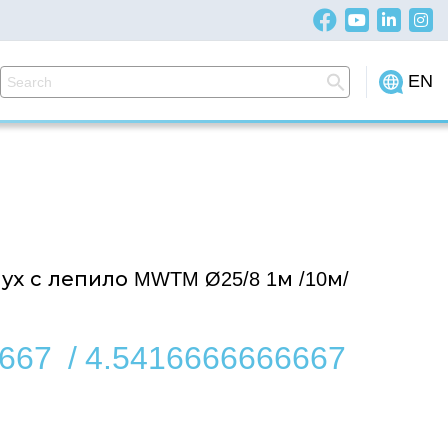
EN
х с лепило MWTM Ø25/8 1м /10м/
667
/
4.5416666666667