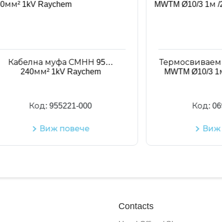
елна муфа СМНН 95…
Термосвиваем шлаух
240мм² 1kV Raychem
MWTM Ø10/3 1м /25м
Код:
955221-000
Код:
069816-
Виж повече
Виж пове
Contacts