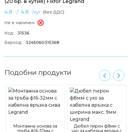
(20 бр. в кутия) Fixfor Legrand
4.8
/
4.8
/кут.
(без ДДС)
Не е наличен:
Код:
31536
Баркод:
3245060315368
Подобни продукти
Монтажна основа за
Дюбел пирон ф8мм с
тръба ф16-32мм с
ухо за кабелна връзка с