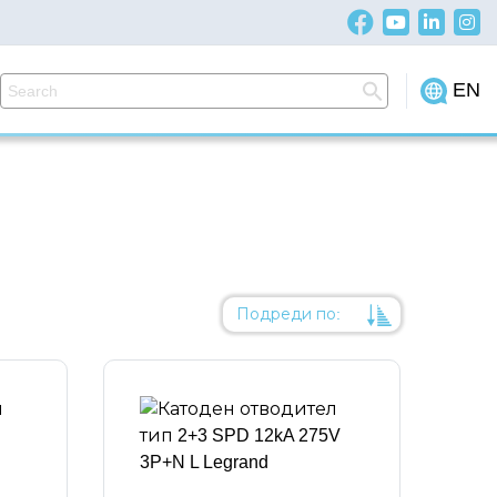
EN
Подреди по:
Уместност
Име
Име
Код на артикул