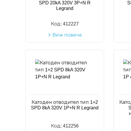
SPD 20kA 320V 3P+N R
S
Legrand
Код:
412227
Виж повече
Катоден отводител тип 1+2
Като
SPD 8kA 320V 1P+N R Legrand
S
Код:
412256