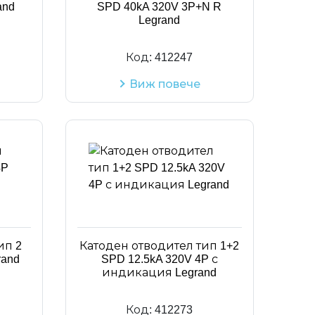
and
SPD 40kA 320V 3P+N R
Legrand
Код:
412247
Виж повече
ип 2
Катоден отводител тип 1+2
rand
SPD 12.5kA 320V 4P с
индикация Legrand
Код:
412273