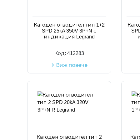
Катоден отводител тип 1+2
Като
SPD 25kA 350V 3P+N с
SPD
индикация Legrand
Код:
412283
Виж повече
Катоден отводител тип 2
Кат