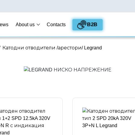
B2B
ews
About us
Contacts
/
Катодни отводители /арестори/ Legrand