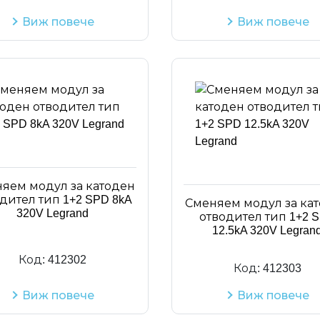
Виж повече
Виж повече
яем модул за катоден
дител тип 1+2 SPD 8kA
Сменяем модул за ка
320V Legrand
отводител тип 1+2 
12.5kA 320V Legran
Код:
412302
Код:
412303
Виж повече
Виж повече