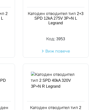
Код на артикул
ип 2
Катоден отводител тип 2+3
 L
SPD 12kA 275V 3P+N L
Legrand
Код:
3953
Виж повече
оден
Катоден отводител тип 2