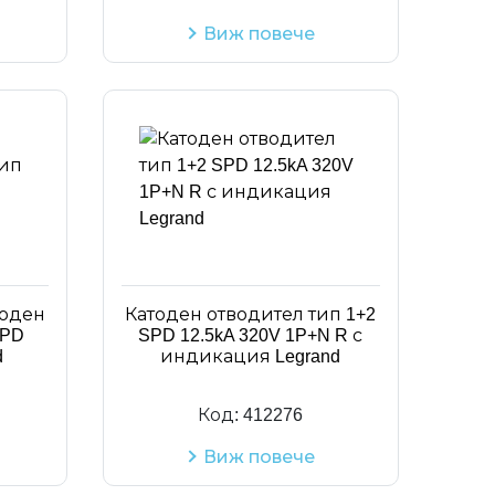
Виж повече
тоден
Катоден отводител тип 1+2
SPD
SPD 12.5kA 320V 1P+N R с
d
индикация Legrand
Код:
412276
Виж повече