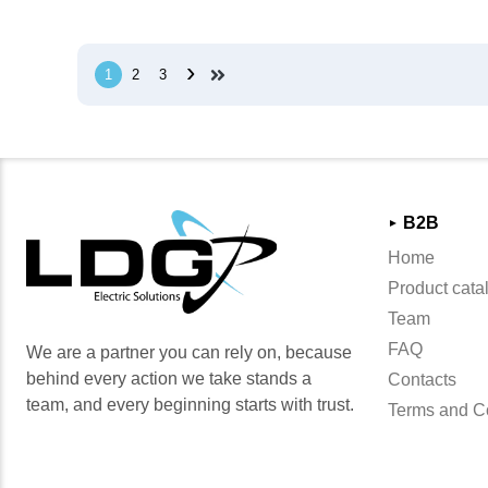
›
1
2
3
B2B
►
Home
Product cata
Team
FAQ
We are a partner you can rely on, because
behind every action we take stands a
Contacts
team, and every beginning starts with trust.
Terms and C