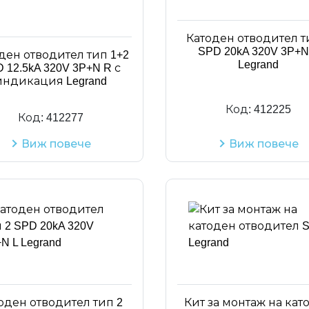
Катоден отводител т
SPD 20kA 320V 3P+N
ден отводител тип 1+2
Legrand
 12.5kA 320V 3P+N R с
индикация Legrand
Код:
412225
Код:
412277
Виж повече
Виж повече
оден отводител тип 2
Кит за монтаж на кат