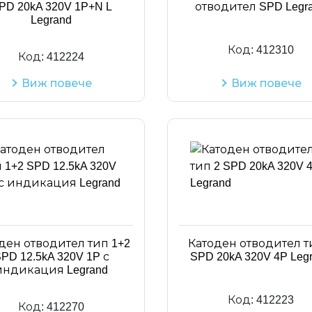
PD 20kA 320V 1P+N L
отводител SPD Legr
Legrand
Код:
412310
Код:
412224
Виж повече
Виж повече
ден отводител тип 1+2
Катоден отводител т
PD 12.5kA 320V 1P с
SPD 20kA 320V 4P Leg
индикация Legrand
Код:
412223
Код:
412270