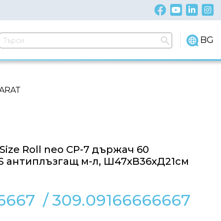
BG
PARAT
Size Roll neo CP-7 държач 60
S антиплъзгащ м-л, Ш47хВ36хД21см
6667
/
309.09166666667