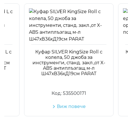
Куфар SILVER KingSize Roll с
Куфар 
колела, 50 джоба за
ед
инструменти, станд. закл.,от X-
орга
ABS антиплъзгащ м-л
пол
Ш47хВ36хД19см PARAT
Код:
535500171
Виж повече