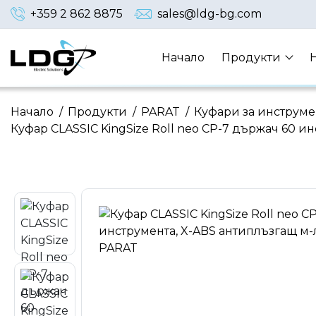
+359 2 862 8875
sales@ldg-bg.com
Начало
Продукти
Начало
/
Продукти
/
PARAT
/
Куфари за инструме
Куфар CLASSIC KingSize Roll neo CP-7 държач 60 