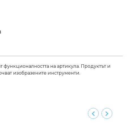
8
т функционалността на артикула. Продуктът и
ючват изобразените инструменти.