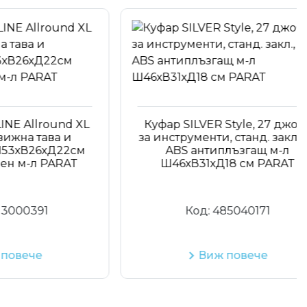
llround XL
Куфар SILVER Style, 27 джоба
 тава и
за инструменти, станд. закл., X-
26хД22см
ABS антиплъзгащ м-л
л PARAT
Ш46хВ31хД18 см PARAT
391
Код:
485040171
че
Виж повече