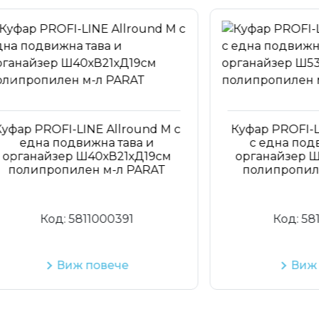
PROFI-LINE Allround M с
Куфар PROFI-LINE A
на подвижна тава и
с една подвижна
найзер Ш40хВ21хД19см
органайзер Ш53хВ
ипропилен м-л PARAT
полипропилен м-
Код:
5811000391
Код:
5813000
Виж повече
Виж пове