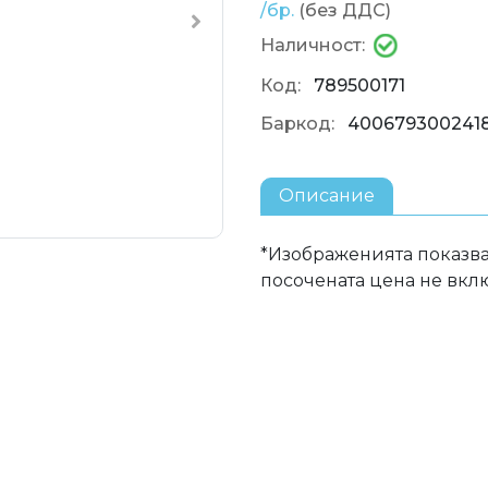
/бр.
(без ДДС)
Наличност:
Код:
789500171
Баркод:
400679300241
Описание
*Изображенията показва
посочената цена не вкл