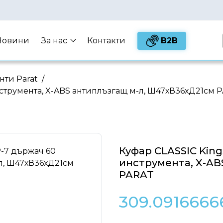
B2B
Новини
За нас
Контакти
нти Parat
/
инструмента, X-ABS антиплъзгащ м-л, Ш47хВ36хД21см 
Куфар CLASSIC King
инструмента, X-AB
PARAT
309.0916666